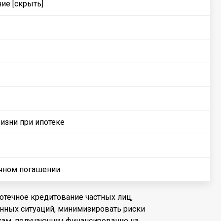
ние
[скрыть]
изни при ипотеке
очном погашении
отечное кредитование частных лиц,
енных ситуаций, минимизировать риски
кам, получающим финансирование на