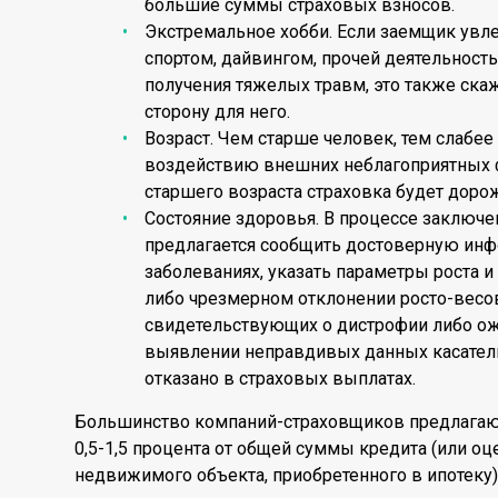
большие суммы страховых взносов.
Экстремальное хобби. Если заемщик увл
спортом, дайвингом, прочей деятельнос
получения тяжелых травм, это также ска
сторону для него.
Возраст. Чем старше человек, тем слабее
воздействию внешних неблагоприятных фа
старшего возраста страховка будет доро
Состояние здоровья. В процессе заключе
предлагается сообщить достоверную ин
заболеваниях, указать параметры роста и
либо чрезмерном отклонении росто-весо
свидетельствующих о дистрофии либо ожи
выявлении неправдивых данных касател
отказано в страховых выплатах.
Большинство компаний-страховщиков предлагают
0,5-1,5 процента от общей суммы кредита (или оц
недвижимого объекта, приобретенного в ипотеку)