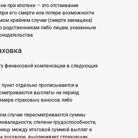
зни при ипотеке
— это отстаивание
при его смерти или потере возможности
амом крайнем случае (смерти заемщика)
о родственникам либо лицам, указанным
нодательства.
аховка
ату финансовой компенсации в следующих
т пункт отдельно прописывается в
усматриваются выплаты на период
азмере страховых взносов либо
 этом случае пересматриваются суммы
инвалидности, степени трудоспособности,
зницу между итоговой суммой выплат и
м договоре, выплачивает страховщик.