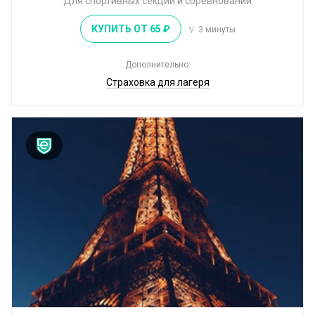
Для спортивных секций и соревнований
КУПИТЬ ОТ 65 ₽
3 минуты
Дополнительно:
Страховка для лагеря
8
33
страховых
рубля
компаний
в день