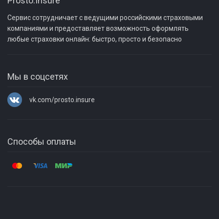
Prosto.Insure
Страховка при онкологии
Проверить Prosto.Insure
или Telegram
Вакансии
Сервис сотрудничает с ведущими российскими страховыми
Осаго
Реквизиты
компаниями и предоставляет возможность оформлять
t.me/prostoinsure
Прессе
любые страховки онлайн: быстро, просто и безопасно
Каско
КБМ осаго онлайн
В Telegram найдите в контактах @prostoinsure и напишите нам
Партнёрам
Ипотечное страхование
Мы в соцсетях
Инвесторам
Страхование имущества
vk.com/prosto.insure
Страхование юрлиц
Способы оплаты