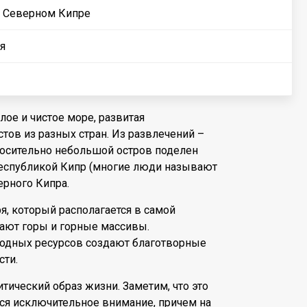
на Северном Кипре
ая
лое и чистое море, развитая
стов из разных стран. Из развлечений –
тносительно небольшой остров поделен
еспубликой Кипр (многие люди называют
ерного Кипра.
я, который располагается в самой
мают горы и горные массивы.
родных ресурсов создают благотворные
сти.
ический образ жизни. Заметим, что это
ется исключительное внимание, причем на