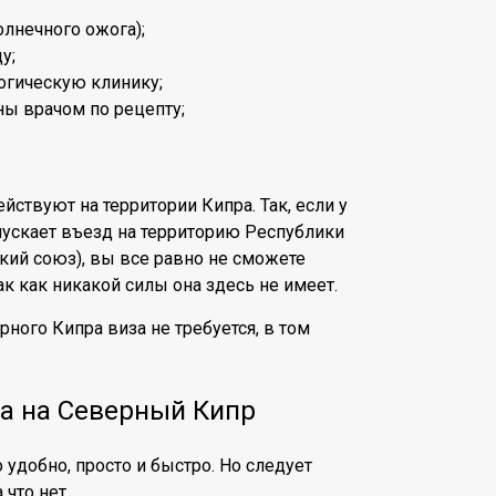
олнечного ожога);
у;
огическую клинику;
ны врачом по рецепту;
йствуют на территории Кипра. Так, если у
опускает въезд на территорию Республики
ский союз), вы все равно не сможете
к как никакой силы она здесь не имеет.
ного Кипра виза не требуется, в том
ка на Северный Кипр
удобно, просто и быстро. Но следует
 что нет.