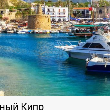
рный Кипр