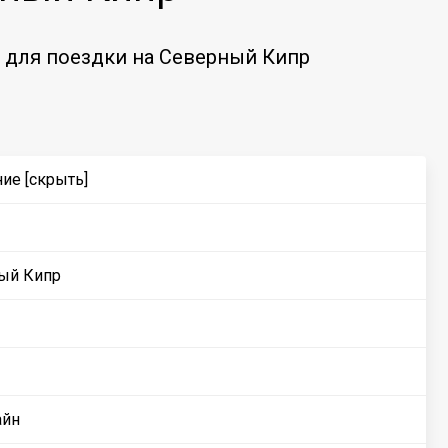
 для поездки на Северный Кипр
ние
[скрыть]
ный Кипр
айн