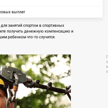
аховых выплат
 для занятий спортом в спортивных
ожете получить денежную компенсацию и
шим ребенком что-то случится.
П
с
м