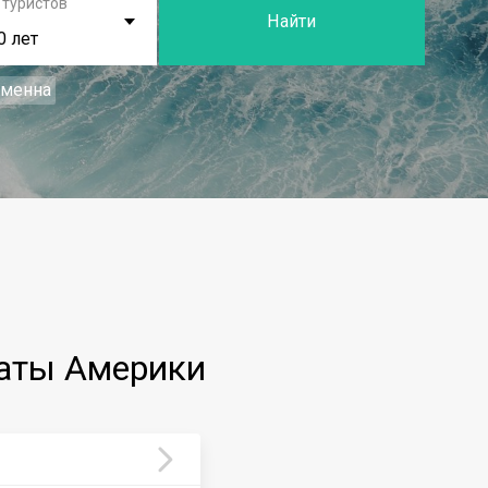
 туристов
Найти
0 лет
еменна
аты Америки