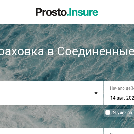
раховка в Соединенны
Начало дей
Я уже за