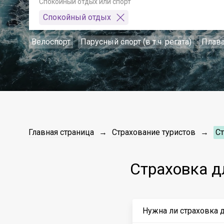
Спокойный отдых или спорт
Спокойный отдых
Велоспорт
Парусный спорт (в т.ч. регата)
Плав
Главная страница
Страхование туристов
С
Страховка 
Нужна ли страховка 