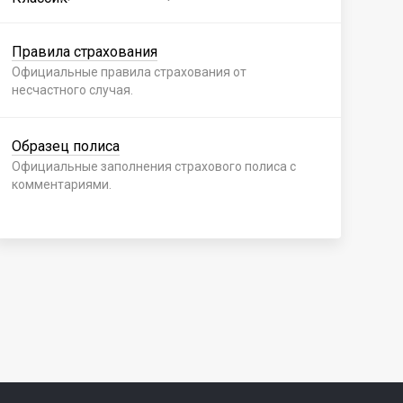
Правила страхования
Пр
Официальные правила страхования от
Офи
несчастного случая.
нес
Образец полиса
Об
Официальные заполнения страхового полиса с
Офи
комментариями.
ком