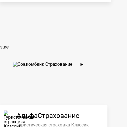
sure
▶
АльфаСтрахование
Туристическая страховка Классик