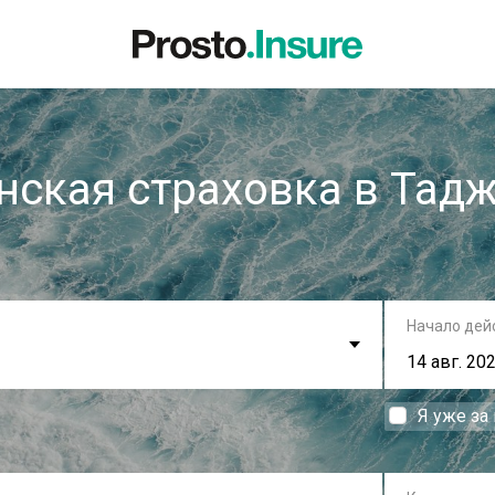
ская страховка в Тад
Начало дей
Я уже за