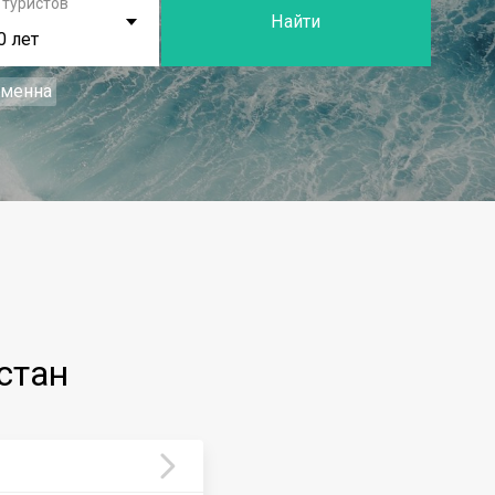
 туристов
Найти
0 лет
еменна
стан