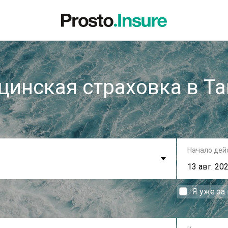
инская страховка в Т
Начало дей
Я уже за