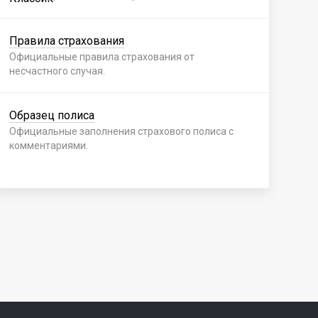
Правила страхования
Пр
Официальные правила страхования от
Офи
несчастного случая.
нес
Образец полиса
Об
Официальные заполнения страхового полиса с
Офи
комментариями.
ком