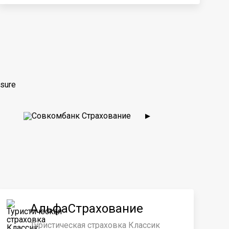
sure
▶
АльфаСтрахование
Туристическая страховка Классик