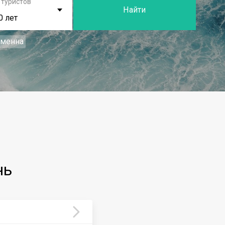
 туристов
Найти
0 лет
еменна
нь