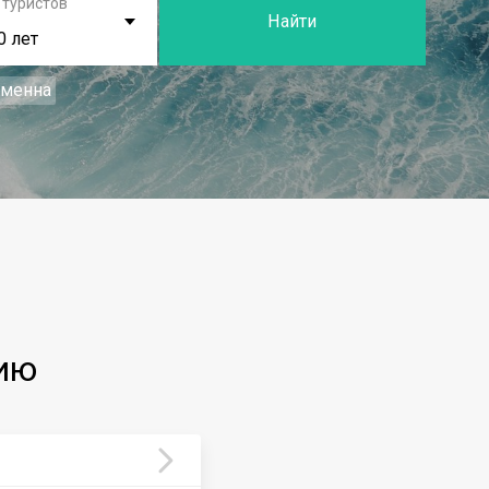
 туристов
Найти
0 лет
еменна
ию