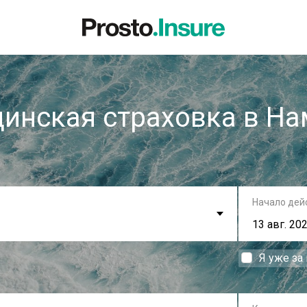
инская страховка в Н
Начало дей
Я уже за