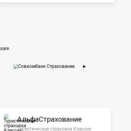
sure
▶
АльфаСтрахование
Туристическая страховка Классик