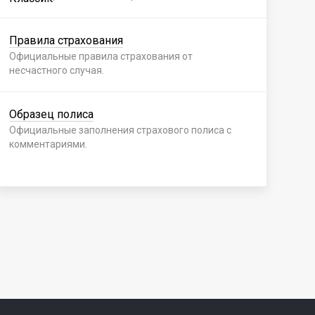
Правила страхования
Пр
Официальные правила страхования от
Офи
несчастного случая.
нес
Образец полиса
Об
Официальные заполнения страхового полиса с
Офи
комментариями.
ком