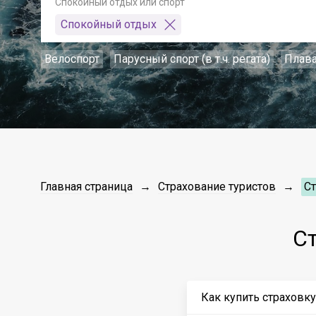
Спокойный отдых или спорт
Спокойный отдых
Велоспорт
Парусный спорт (в т.ч. регата)
Плав
Главная страница
Страхование туристов
С
С
Как купить страховк