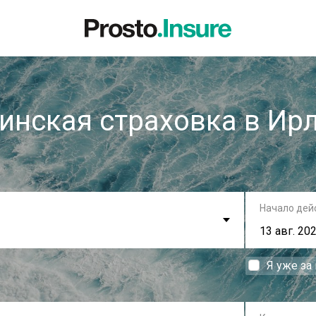
инская страховка в Ир
Начало дей
Я уже за