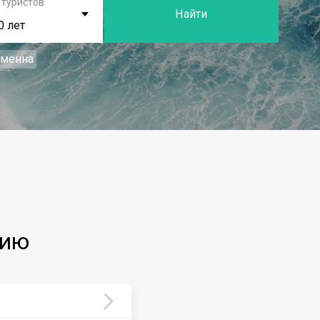
 туристов
Найти
0 лет
еменна
дию