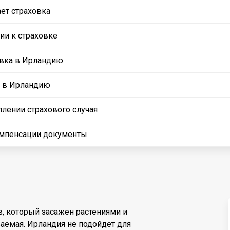
ет страховка
и к страховке
овка в Ирландию
у в Ирландию
плении страхового случая
мпенсации документы
, который засажен растениями и
аемая. Ирландия не подойдет для