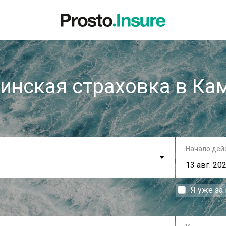
инская страховка в Ка
Начало дей
Я уже за