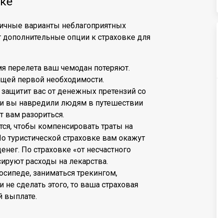
ке
личные варианты неблагоприятных
т дополнительные опции к страховке для
мя перелета ваш чемодан потеряют.
вещей первой необходимости.
 защитит вас от денежных претензий со
ли вы навредили людям в путешествии
т вам разориться.
ится, чтобы компенсировать траты на
По туристической страховке вам окажут
нег. По страховке «от несчастного
сируют расходы на лекарства.
лосипеде, заниматься трекингом,
и не сделать этого, то ваша страховая
й выплате.