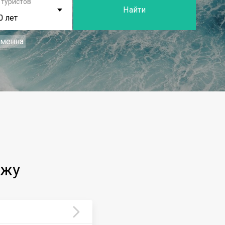
 туристов
Найти
0 лет
еменна
джу