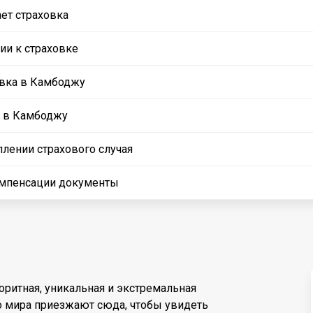
ет страховка
и к страховке
овка в Камбоджу
у в Камбоджу
плении страхового случая
мпенсации документы
ритная, уникальная и экстремальная
о мира приезжают сюда, чтобы увидеть