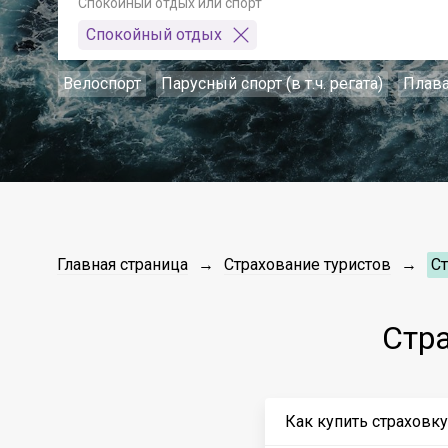
Спокойный отдых или спорт
Спокойный отдых
Велоспорт
Парусный спорт (в т.ч. регата)
Плав
Главная страница
Страхование туристов
Ст
Стр
Как купить страховк