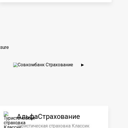
sure
▶
АльфаСтрахование
Туристическая страховка Классик