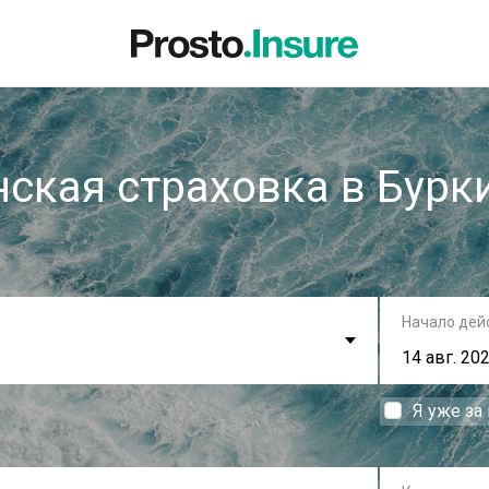
ская страховка в Бурк
Начало дей
Я уже за