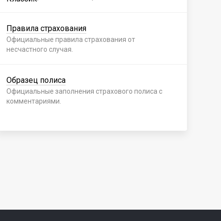
Правила страхования
Пр
Официальные правила страхования от
Офи
несчастного случая.
нес
Образец полиса
Об
Официальные заполнения страхового полиса с
Офи
комментариями.
ком