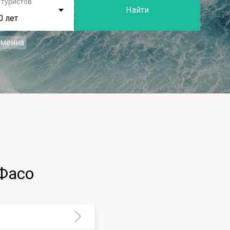
 туристов
Найти
0 лет
еменна
Фасо