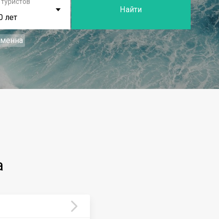
 туристов
Найти
0 лет
еменна
а