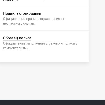
Правила страхования
Пр
Официальные правила страхования от
Офи
несчастного случая.
нес
Образец полиса
Об
Официальные заполнения страхового полиса с
Офи
комментариями.
ком