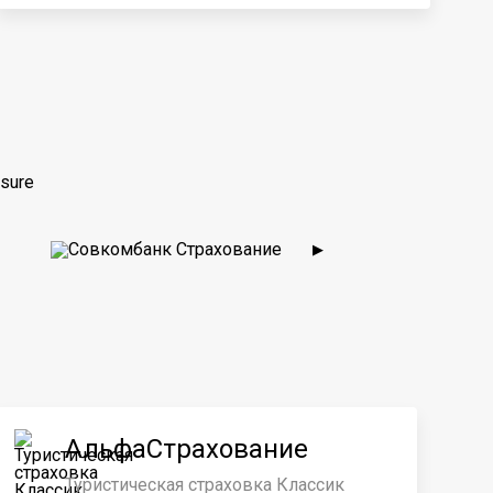
sure
▶
АльфаСтрахование
Туристическая страховка Классик