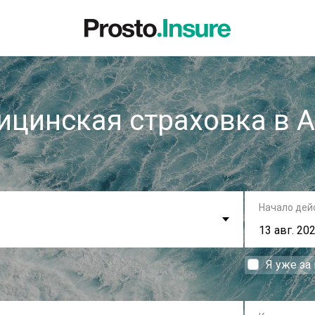
цинская страховка в 
Начало дей
Я уже за