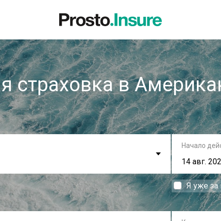
я страховка в Америка
Начало дей
Я уже за