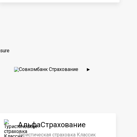
sure
▶
АльфаСтрахование
Туристическая страховка Классик