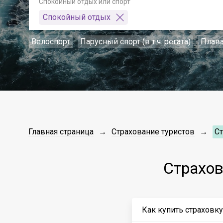
Спокойный отдых или спорт
Спокойный отдых
Велоспорт
Парусный спорт (в т.ч. регата)
Плав
Главная страница
Страхование туристов
С
Страхов
Как купить страховк