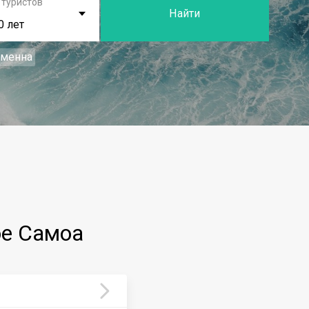
 туристов
Найти
0 лет
еменна
ое Самоа