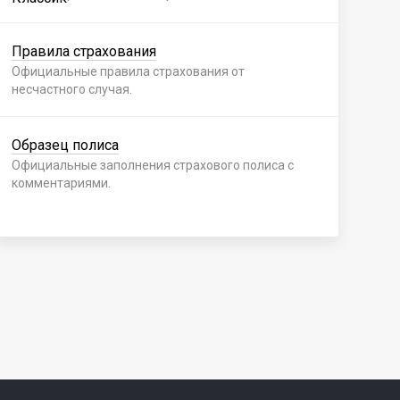
Правила страхования
Пр
Официальные правила страхования от
Офи
несчастного случая.
нес
Образец полиса
Об
Официальные заполнения страхового полиса с
Офи
комментариями.
ком