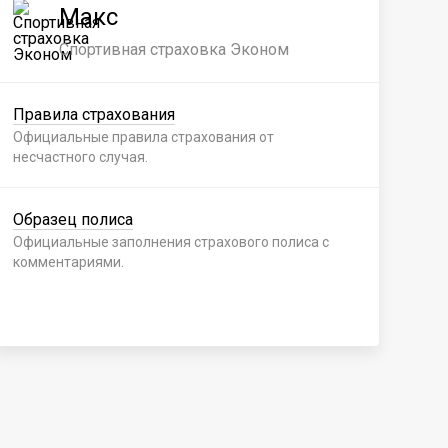
Макс
Спортивная страховка Эконом
Правила страхования
Пр
Официальные правила страхования от
Офи
несчастного случая.
нес
Образец полиса
Об
Официальные заполнения страхового полиса с
Офи
комментариями.
ком