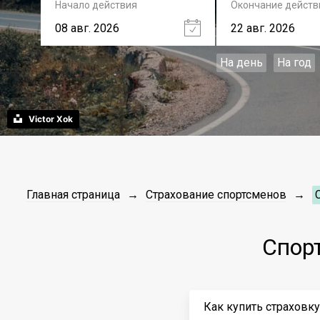
Начало действия
Окончание действ
На день
На год
Victor Xok
Главная страница
Страхование спортсменов
Спор
Как купить страховк