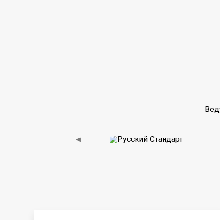
Вед
◀