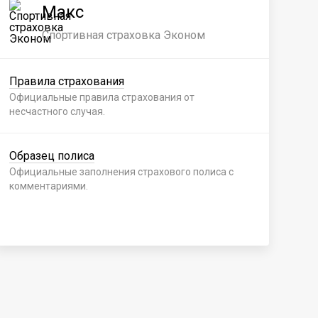
Макс
Спортивная страховка Эконом
Правила страхования
Пр
Официальные правила страхования от
Офи
несчастного случая.
нес
Образец полиса
Об
Официальные заполнения страхового полиса с
Офи
комментариями.
ком