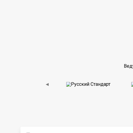
Вед
◀