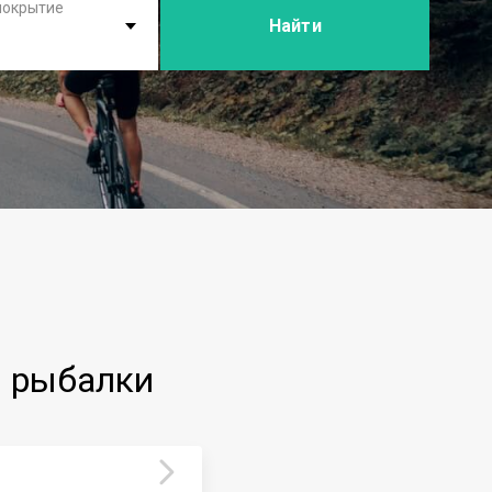
покрытие
Найти
й рыбалки