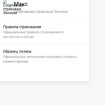
Макс
Спортивная страховка Эконом
Правила страхования
Пр
Официальные правила страхования от
Офи
несчастного случая.
нес
Образец полиса
Об
Официальные заполнения страхового полиса с
Офи
комментариями.
ком