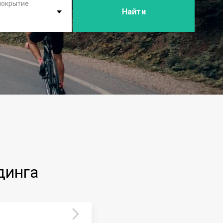
покрытие
Найти
динга