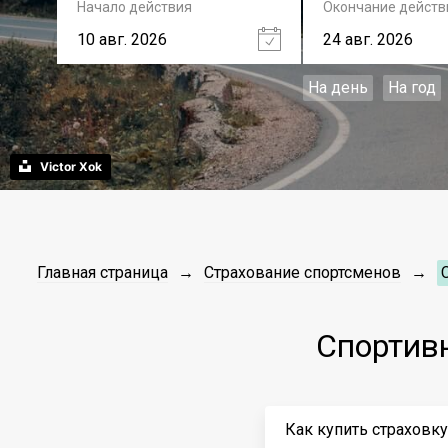
Начало действия
Окончание действ
На день
На год
Victor Xok
Главная страница
Страхование спортсменов
Спортив
Как купить страховк