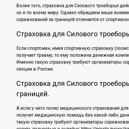
Более того, страховка для Силового троеборья дейс
но и по всему миру. Однако обращаем ваше вниман
соревнований за границей отличается от спортивно
Страховка для Силового троеборь
Если спортсмен, имея
спортивную страховку
(полис
получает травму, то ему положена денежная компе
Именно такую страховку требуют организаторы с
секции в России.
Страховка для Силового троеборь
границей.
А если у него полис медицинского страхования для
получит медицинскую помощь без какой-либо ден
такую страховку требуют организаторы соревнова
купить полностью в онлайне:
https://prosto.insure/t