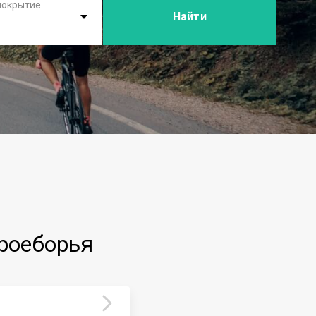
покрытие
Найти
роеборья