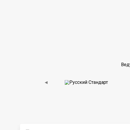
Вед
◀