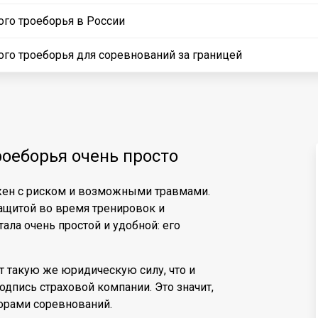
ого троеборья в России
ого троеборья для соревнований за границей
роеборья очень просто
яжен с риском и возможными травмами.
ащитой во время тренировок и
ала очень простой и удобной: его
 такую же юридическую силу, что и
дпись страховой компании. Это значит,
орами соревнований.