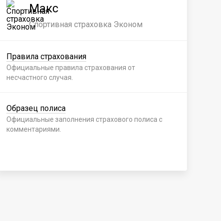
Макс
Спортивная страховка Эконом
Правила страхования
Пр
Официальные правила страхования от
Офи
несчастного случая.
нес
Образец полиса
Об
Официальные заполнения страхового полиса с
Офи
комментариями.
ком