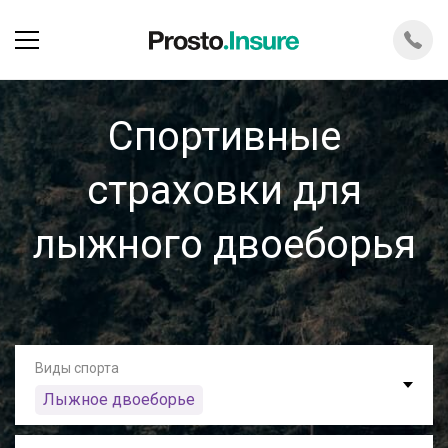
Спортивные
страховки для
лыжного двоеборья
Виды спорта
Лыжное двоеборье