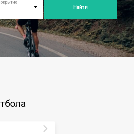
покрытие
Найти
утбола