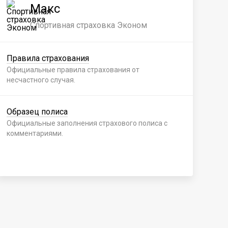
Макс
Спортивная страховка Эконом
Правила страхования
Пр
Официальные правила страхования от
Офи
несчастного случая.
нес
Образец полиса
Об
Официальные заполнения страхового полиса с
Офи
комментариями.
ком