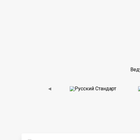
Вед
◀