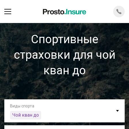
Спортивные
страховки для чой
кван до
Виды спорта
Чой кван до