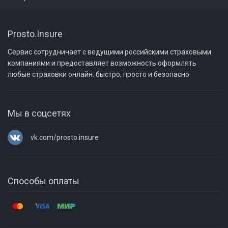
Страховка от клеща
Команда
+7 903 663-30-63
ДМС
Электронный полис
Статьи
Добавьте в контакты этот номер и свяжитесь с нами через WhatsApp
Prosto.Insure
Страховка при онкологии
Проверить Prosto.Insure
или Telegram
Вакансии
Сервис сотрудничает с ведущими российскими страховыми
Осаго
Реквизиты
компаниями и предоставляет возможность оформлять
t.me/prostoinsure
Прессе
любые страховки онлайн: быстро, просто и безопасно
Каско
КБМ осаго онлайн
В Telegram найдите в контактах @prostoinsure и напишите нам
Партнёрам
Ипотечное страхование
Мы в соцсетях
Инвесторам
Страхование имущества
vk.com/prosto.insure
Страхование юрлиц
Способы оплаты